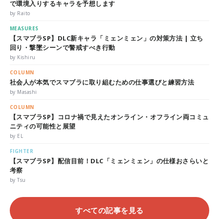
で環境入りするキャラを予想します
by Raito
MEASURES
【スマブラSP】DLC新キャラ「ミェンミェン」の対策方法 | 立ち
回り・撃墜シーンで警戒すべき行動
by Kishiru
COLUMN
社会人が本気でスマブラに取り組むための仕事選びと練習方法
by Masashi
COLUMN
【スマブラSP】コロナ禍で見えたオンライン・オフライン両コミュ
ニティの可能性と展望
by EL
FIGHTER
【スマブラSP】配信目前！DLC「ミェンミェン」の仕様おさらいと
考察
by Tsu
すべての記事を見る