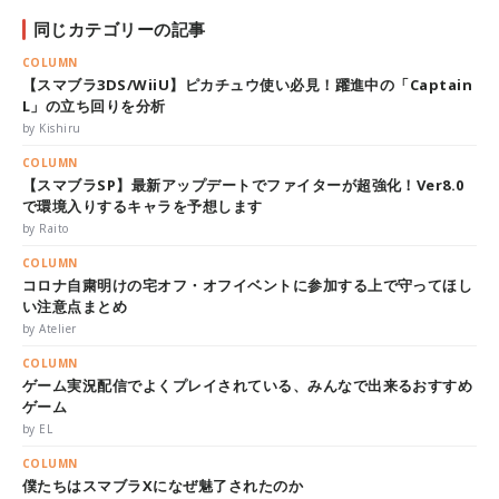
同じカテゴリーの記事
COLUMN
【スマブラ3DS/WiiU】ピカチュウ使い必見！躍進中の「Captain
L」の立ち回りを分析
by Kishiru
COLUMN
【スマブラSP】最新アップデートでファイターが超強化！Ver8.0
で環境入りするキャラを予想します
by Raito
COLUMN
コロナ自粛明けの宅オフ・オフイベントに参加する上で守ってほし
い注意点まとめ
by Atelier
COLUMN
ゲーム実況配信でよくプレイされている、みんなで出来るおすすめ
ゲーム
by EL
COLUMN
僕たちはスマブラXになぜ魅了されたのか