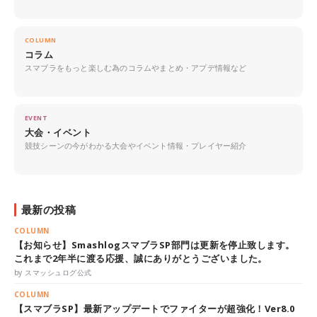
COLUMN
コラム
スマブラをもっと楽しむ為のコラムやまとめ・アプデ情報など
EVENT
大会・イベント
競技シーンの今がわかる大会やイベント情報・プレイヤー紹介
最新の投稿
COLUMN
【お知らせ】SmashlogスマブラSP部門は更新を停止致します。
これまで2年半に渡る応援、誠にありがとうございました。
by スマッシュログ公式
COLUMN
【スマブラSP】最新アップデートでファイターが超強化！Ver8.0