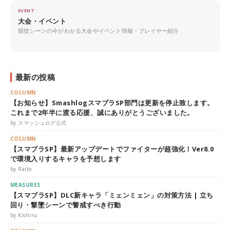
EVENT
大会・イベント
競技シーンの今がわかる大会やイベント情報・プレイヤー紹介
最新の投稿
COLUMN
【お知らせ】SmashlogスマブラSP部門は更新を停止致します。
これまで2年半に渡る応援、誠にありがとうございました。
by スマッシュログ公式
COLUMN
【スマブラSP】最新アップデートでファイターが超強化！Ver8.0
で環境入りするキャラを予想します
by Raito
MEASURES
【スマブラSP】DLC新キャラ「ミェンミェン」の対策方法 | 立ち
回り・撃墜シーンで警戒すべき行動
by Kishiru