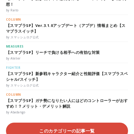
想！
by Raito
COLUMN
【スマブラSP】Ver.3.1.0アップデート（アプデ）情報まとめ【ス
マブラスイッチ】
by スマッシュログ公式
MEASURES
【スマブラSP】リーチで負ける相手への有効な対策
by Atelier
FIGHTER
【スマブラSP】新参戦キャラクター紹介と性能評価【スマブラスペ
シャル/スイッチ】
by スマッシュログ公式
COLUMN
【スマブラSP】ガチ勢になりたい人にはどのコントローラーがおす
すめ！？メリット・デメリット解説
by Abadango
このカテゴリーの記事一覧