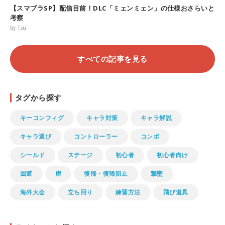
【スマブラSP】配信目前！DLC「ミェンミェン」の仕様おさらいと
考察
by Tsu
すべての記事を見る
タグから探す
キーコンフィグ
キャラ対策
キャラ解説
キャラ選び
コントローラー
コンボ
シールド
ステージ
初心者
初心者向け
回避
崖
復帰・復帰阻止
撃墜
海外大会
立ち回り
練習方法
飛び道具