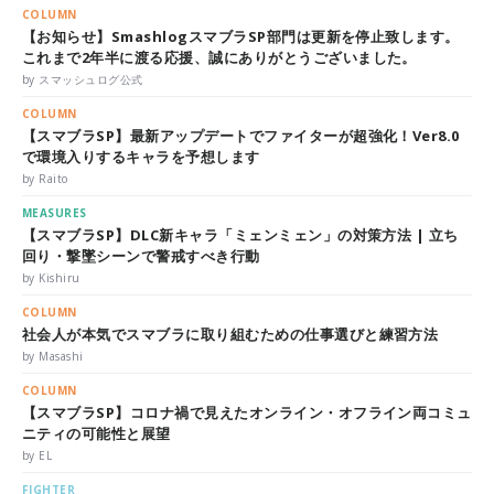
COLUMN
【お知らせ】SmashlogスマブラSP部門は更新を停止致します。
これまで2年半に渡る応援、誠にありがとうございました。
by スマッシュログ公式
COLUMN
【スマブラSP】最新アップデートでファイターが超強化！Ver8.0
で環境入りするキャラを予想します
by Raito
MEASURES
【スマブラSP】DLC新キャラ「ミェンミェン」の対策方法 | 立ち
回り・撃墜シーンで警戒すべき行動
by Kishiru
COLUMN
社会人が本気でスマブラに取り組むための仕事選びと練習方法
by Masashi
COLUMN
【スマブラSP】コロナ禍で見えたオンライン・オフライン両コミュ
ニティの可能性と展望
by EL
FIGHTER