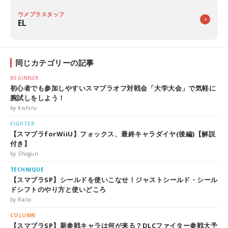
ウメブラスタッフ
EL
同じカテゴリーの記事
BEGINNER
初心者でも参加しやすいスマブラオフ対戦会「大学大会」で気軽に
腕試しをしよう！
by Kishiru
FIGHTER
【スマブラforWiiU】フォックス、最終キャラダイヤ(後編)【解説
付き】
by Shogun
TECHNIQUE
【スマブラSP】シールドを使いこなせ！ジャストシールド・シール
ドシフトのやり方と使いどころ
by Raito
COLUMN
【スマブラSP】新参戦キャラは何が来る？DLCファイター参戦大予