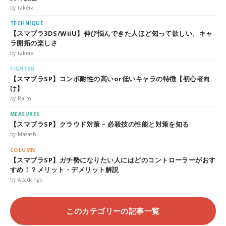
by takera
TECHNIQUE
【スマブラ3DS/WiiU】伸び悩んできた人ほど知って欲しい、キャ
ラ開拓の楽しさ
by takera
FIGHTER
【スマブラSP】コンボ耐性の高いor低いキャラの特徴【初心者向
け】
by Raito
MEASURES
【スマブラSP】クラウド対策 – 必殺技の性能と対策を知る
by Masashi
COLUMN
【スマブラSP】ガチ勢になりたい人にはどのコントローラーがおす
すめ！？メリット・デメリット解説
by Abadango
このカテゴリーの記事一覧