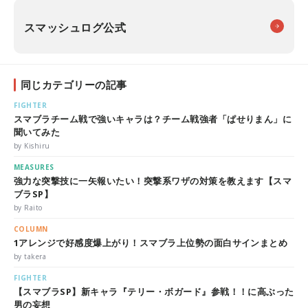
スマッシュログ公式
同じカテゴリーの記事
FIGHTER
スマブラチーム戦で強いキャラは？チーム戦強者「ぱせりまん」に
聞いてみた
by Kishiru
MEASURES
強力な突撃技に一矢報いたい！突撃系ワザの対策を教えます【スマ
ブラSP】
by Raito
COLUMN
1アレンジで好感度爆上がり！スマブラ上位勢の面白サインまとめ
by takera
FIGHTER
【スマブラSP】新キャラ『テリー・ボガード』参戦！！に高ぶった
男の妄想