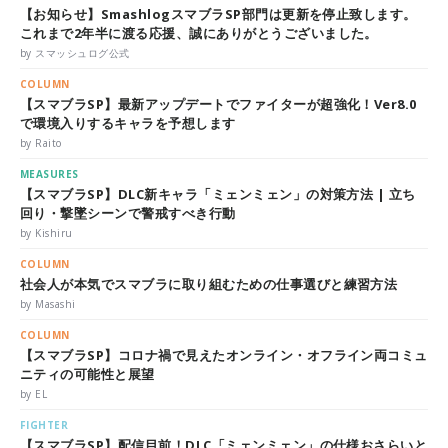
【お知らせ】SmashlogスマブラSP部門は更新を停止致します。
これまで2年半に渡る応援、誠にありがとうございました。
by スマッシュログ公式
COLUMN
【スマブラSP】最新アップデートでファイターが超強化！Ver8.0
で環境入りするキャラを予想します
by Raito
MEASURES
【スマブラSP】DLC新キャラ「ミェンミェン」の対策方法 | 立ち
回り・撃墜シーンで警戒すべき行動
by Kishiru
COLUMN
社会人が本気でスマブラに取り組むための仕事選びと練習方法
by Masashi
COLUMN
【スマブラSP】コロナ禍で見えたオンライン・オフライン両コミュ
ニティの可能性と展望
by EL
FIGHTER
【スマブラSP】配信目前！DLC「ミェンミェン」の仕様おさらいと