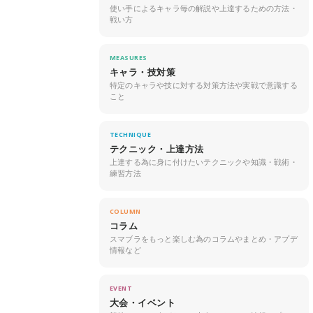
使い手によるキャラ毎の解説や上達するための方法・
戦い方
MEASURES
キャラ・技対策
特定のキャラや技に対する対策方法や実戦で意識する
こと
TECHNIQUE
テクニック・上達方法
上達する為に身に付けたいテクニックや知識・戦術・
練習方法
COLUMN
コラム
スマブラをもっと楽しむ為のコラムやまとめ・アプデ
情報など
EVENT
大会・イベント