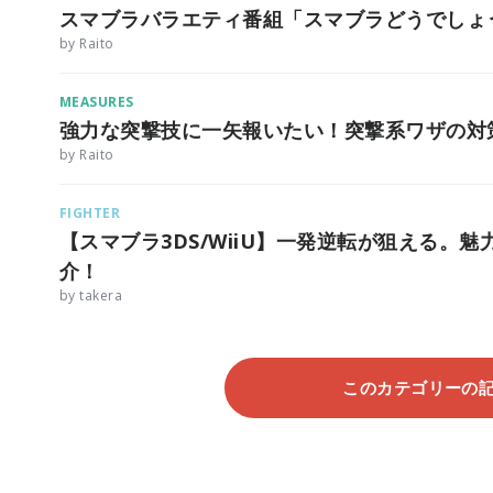
スマブラバラエティ番組「スマブラどうでしょ
by Raito
MEASURES
強力な突撃技に一矢報いたい！突撃系ワザの対
by Raito
FIGHTER
【スマブラ3DS/WiiU】一発逆転が狙える。
介！
by takera
このカテゴリーの