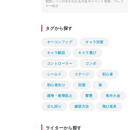
競技シーンの今がわかる大会やイベント情報・プレイ
ヤー紹介
タグから探す
キーコンフィグ
キャラ対策
キャラ解説
キャラ選び
コントローラー
コンボ
シールド
ステージ
初心者
初心者向け
回避
崖
復帰・復帰阻止
撃墜
海外大会
立ち回り
練習方法
飛び道具
ライターから探す