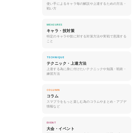
使い手によるキャラ毎の解説や上達するための方法・
戦い方
MEASURES
キャラ・技対策
特定のキャラや技に対する対策方法や実戦で意識する
こと
TECHNIQUE
テクニック・上達方法
上達する為に身に付けたいテクニックや知識・戦術・
練習方法
COLUMN
コラム
スマブラをもっと楽しむ為のコラムやまとめ・アプデ
情報など
EVENT
大会・イベント