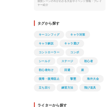
競技シーンの今がわかる大会やイベント情報・プレイ
ヤー紹介
タグから探す
キーコンフィグ
キャラ対策
キャラ解説
キャラ選び
コントローラー
コンボ
シールド
ステージ
初心者
初心者向け
回避
崖
復帰・復帰阻止
撃墜
海外大会
立ち回り
練習方法
飛び道具
ライターから探す