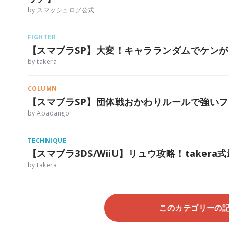
by スマッシュログ公式
FIGHTER
【スマブラSP】大変！キャラランダムでケン
by takera
COLUMN
【スマブラSP】団体戦おかわりルールで強い
by Abadango
TECHNIQUE
【スマブラ3DS/WiiU】リュウ攻略！taker
by takera
このカテゴリーの