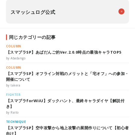
スマッシュログ公式
同じカテゴリーの記事
COLUMN
【スマブラSP】あばだんご的Ver.2.0.0時点の最強キャラTOP5
by Abadango
COLUMN
【スマブラSP】オフライン対戦のメリットと「宅オフ」への参加・
開催について
by takera
FIGHTER
【スマブラforWiiU】ダックハント、最終キャラダイヤ【解説付
き】
by Raito
TECHNIQUE
【スマブラSP】空中攻撃から地上攻撃の展開作りについて【初心者
向け】