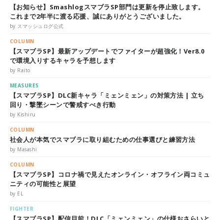
【お知らせ】SmashlogスマブラSP部門は更新を停止致します。
これまで2年半に渡る応援、誠にありがとうございました。
by スマッシュログ公式
COLUMN
【スマブラSP】最新アップデートでファイターが超強化！Ver8.0
で環境入りするキャラを予想します
by Raito
MEASURES
【スマブラSP】DLC新キャラ「ミェンミェン」の対策方法 | 立ち
回り・撃墜シーンで警戒すべき行動
by Kishiru
COLUMN
社会人が本気でスマブラに取り組むための仕事選びと練習方法
by Masashi
COLUMN
【スマブラSP】コロナ禍で見えたオンライン・オフライン両コミュ
ニティの可能性と展望
by EL
FIGHTER
【スマブラSP】配信目前！DLC「ミェンミェン」の仕様おさらいと