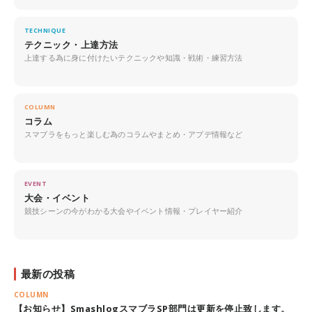
TECHNIQUE
テクニック・上達方法
上達する為に身に付けたいテクニックや知識・戦術・練習方法
COLUMN
コラム
スマブラをもっと楽しむ為のコラムやまとめ・アプデ情報など
EVENT
大会・イベント
競技シーンの今がわかる大会やイベント情報・プレイヤー紹介
最新の投稿
COLUMN
【お知らせ】SmashlogスマブラSP部門は更新を停止致します。