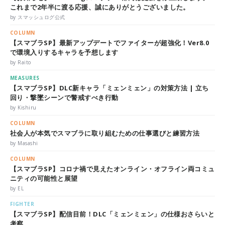
これまで2年半に渡る応援、誠にありがとうございました。
by スマッシュログ公式
COLUMN
【スマブラSP】最新アップデートでファイターが超強化！Ver8.0
で環境入りするキャラを予想します
by Raito
MEASURES
【スマブラSP】DLC新キャラ「ミェンミェン」の対策方法 | 立ち
回り・撃墜シーンで警戒すべき行動
by Kishiru
COLUMN
社会人が本気でスマブラに取り組むための仕事選びと練習方法
by Masashi
COLUMN
【スマブラSP】コロナ禍で見えたオンライン・オフライン両コミュ
ニティの可能性と展望
by EL
FIGHTER
【スマブラSP】配信目前！DLC「ミェンミェン」の仕様おさらいと
考察