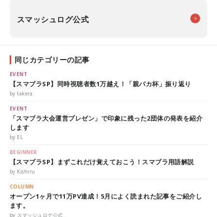
スマッシュログ公式
同じカテゴリーの記事
EVENT
【スマブラSP】同時視聴者数1万越え！「親バカ杯」振り返り
by takera
EVENT
「スマブラ大会運営プレゼン」で印象に残った2団体の発表を紹介
します
by EL
BEGINNER
【スマブラSP】まずこれだけ覚えておこう！スマブラ用語解説
by Kishiru
COLUMN
オープン1ヶ月で11万PV達成！5月によく読まれた記事をご紹介し
ます。
by スマッシュログ公式