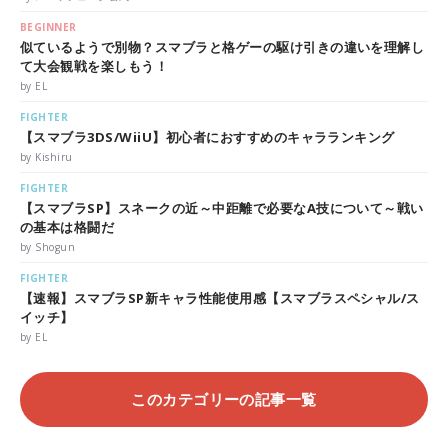
BEGINNER
似ているようで別物？スマブラと格ゲーの駆け引きの違いを理解し
て大会観戦を楽しもう！
by EL
FIGHTER
【スマブラ3DS/WiiU】初心者におすすめのキャラランキング
by Kishiru
FIGHTER
【スマブラSP】スネークの近～中距離で必要なA技について～戦い
の基本は格闘だ
by Shogun
FIGHTER
【速報】スマブラSP新キャラ性能使用感【スマブラスペシャル/ス
イッチ】
by EL
このカテゴリーの記事一覧