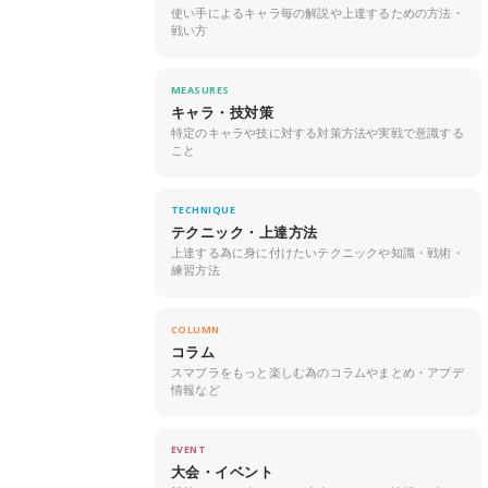
使い手によるキャラ毎の解説や上達するための方法・
戦い方
MEASURES
キャラ・技対策
特定のキャラや技に対する対策方法や実戦で意識する
こと
TECHNIQUE
テクニック・上達方法
上達する為に身に付けたいテクニックや知識・戦術・
練習方法
COLUMN
コラム
スマブラをもっと楽しむ為のコラムやまとめ・アプデ
情報など
EVENT
大会・イベント