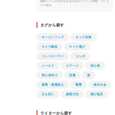
競技シーンの今がわかる大会やイベント情報・プレイ
ヤー紹介
タグから探す
キーコンフィグ
キャラ対策
キャラ解説
キャラ選び
コントローラー
コンボ
シールド
ステージ
初心者
初心者向け
回避
崖
復帰・復帰阻止
撃墜
海外大会
立ち回り
練習方法
飛び道具
ライターから探す