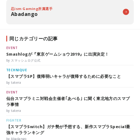
忍ism Gaming所属選手
Abadango
同じカテゴリーの記事
EVENT
Smashlogが『東京ゲームショウ2019』に出演決定！
by スマッシュログ公式
TECHNIQUE
【スマブラSP】復帰弱いキャラが復帰するために必要なこと
by takera
EVENT
仙台スマブラミニ対戦会主催者｢あべる｣ に聞く東北地方のスマブ
ラ事情
by takera
FIGHTER
【スマブラSwitch】ガチ勢が予想する、新作スマブラSpecial最
強キャラランキング
by Abadango