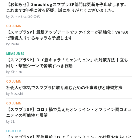
【お知らせ】SmashlogスマブラSP部門は更新を停止致します。
これまで2年半に渡る応援、誠にありがとうございました。
by スマッシュログ公式
COLUMN
【スマブラSP】最新アップデートでファイターが超強化！Ver8.0
で環境入りするキャラを予想します
by Raito
MEASURES
【スマブラSP】DLC新キャラ「ミェンミェン」の対策方法 | 立ち
回り・撃墜シーンで警戒すべき行動
by Kishiru
COLUMN
社会人が本気でスマブラに取り組むための仕事選びと練習方法
by Masashi
COLUMN
【スマブラSP】コロナ禍で見えたオンライン・オフライン両コミュ
ニティの可能性と展望
by EL
FIGHTER
【スマブラSP】配信目前！DLC「ミェンミェン」の仕様おさらいと