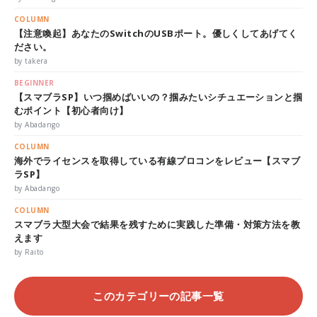
COLUMN
【注意喚起】あなたのSwitchのUSBポート。優しくしてあげてく
ださい。
by takera
BEGINNER
【スマブラSP】いつ掴めばいいの？掴みたいシチュエーションと掴
むポイント【初心者向け】
by Abadango
COLUMN
海外でライセンスを取得している有線プロコンをレビュー【スマブ
ラSP】
by Abadango
COLUMN
スマブラ大型大会で結果を残すために実践した準備・対策方法を教
えます
by Raito
このカテゴリーの記事一覧