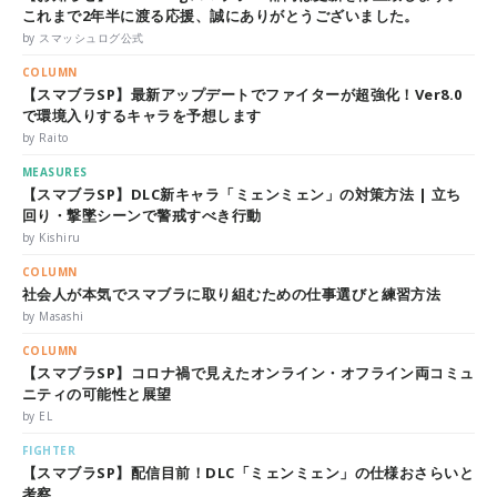
これまで2年半に渡る応援、誠にありがとうございました。
by スマッシュログ公式
COLUMN
【スマブラSP】最新アップデートでファイターが超強化！Ver8.0
で環境入りするキャラを予想します
by Raito
MEASURES
【スマブラSP】DLC新キャラ「ミェンミェン」の対策方法 | 立ち
回り・撃墜シーンで警戒すべき行動
by Kishiru
COLUMN
社会人が本気でスマブラに取り組むための仕事選びと練習方法
by Masashi
COLUMN
【スマブラSP】コロナ禍で見えたオンライン・オフライン両コミュ
ニティの可能性と展望
by EL
FIGHTER
【スマブラSP】配信目前！DLC「ミェンミェン」の仕様おさらいと
考察