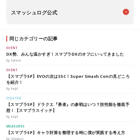
スマッシュログ公式
同じカテゴリーの記事
EVENT
DX勢、みんな温かすぎ！スマブラDXのオフにいってきました
by takera
EVENT
【スマブラSP】EVOの次はSSC！Super Smash Conの見どころ
を紹介！
by kept
FIGHTER
【スマブラSP】ドラクエ『勇者』の参戦はいつ？技性能を徹底予
想！【スマブラスイッチ】
by kept
MEASURES
【スマブラSP】キャラ対策を整理する時に僕が実践する考え方
by Shogun