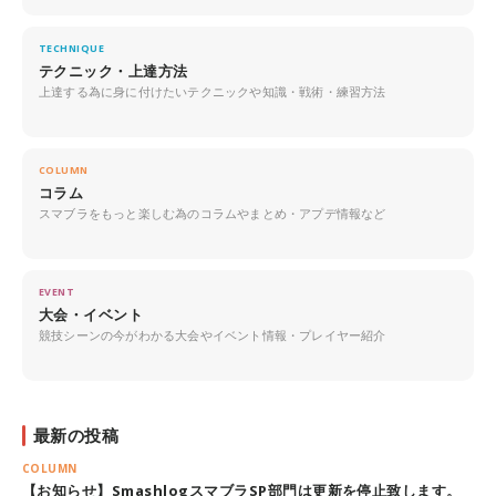
TECHNIQUE
テクニック・上達方法
上達する為に身に付けたいテクニックや知識・戦術・練習方法
COLUMN
コラム
スマブラをもっと楽しむ為のコラムやまとめ・アプデ情報など
EVENT
大会・イベント
競技シーンの今がわかる大会やイベント情報・プレイヤー紹介
最新の投稿
COLUMN
【お知らせ】SmashlogスマブラSP部門は更新を停止致します。