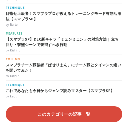
TECHNIQUE
目指せ上級者！スマブラプロが教えるトレーニングモード有効活用
法【スマブラSP】
by Raito
MEASURES
【スマブラSP】DLC新キャラ「ミェンミェン」の対策方法 | 立ち
回り・撃墜シーンで警戒すべき行動
by Kishiru
COLUMN
スマブラチーム戦強者「ぱせりまん」にチーム戦とタイマンの違い
を聞いてみた！
by Kishiru
TECHNIQUE
これであなたも今日からジャンプ読みマスター【スマブラSP】
by kept
このカテゴリーの記事一覧