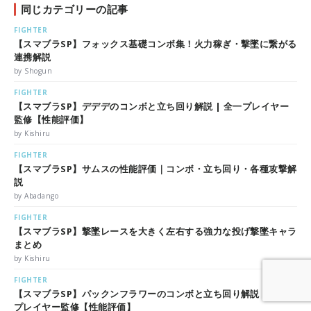
同じカテゴリーの記事
FIGHTER
【スマブラSP】フォックス基礎コンボ集！火力稼ぎ・撃墜に繋がる
連携解説
by Shogun
FIGHTER
【スマブラSP】デデデのコンボと立ち回り解説 | 全一プレイヤー
監修【性能評価】
by Kishiru
FIGHTER
【スマブラSP】サムスの性能評価｜コンボ・立ち回り・各種攻撃解
説
by Abadango
FIGHTER
【スマブラSP】撃墜レースを大きく左右する強力な投げ撃墜キャラ
まとめ
by Kishiru
FIGHTER
【スマブラSP】パックンフラワーのコンボと立ち回り解説 | 全一
プレイヤー監修【性能評価】