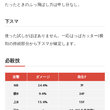
たったときのふっ飛ばし力は申し分なし。
下スマ
使った試しがほぼありません。一応はっぱカッター(横
B)の持続部分から下スマが確定します。
必殺技
攻撃
ダメージ
発生F
NB
24.6%
7F
横B
9.6%
24F
上B
15.6%
15F