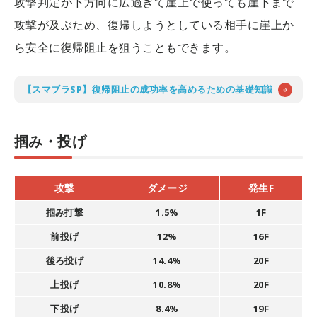
攻撃判定が下方向に広過ぎて崖上で使っても崖下まで
攻撃が及ぶため、復帰しようとしている相手に崖上か
ら安全に復帰阻止を狙うこともできます。
【スマブラSP】復帰阻止の成功率を高めるための基礎知識
掴み・投げ
攻撃
ダメージ
発生F
掴み打撃
1.5%
1F
前投げ
12%
16F
後ろ投げ
14.4%
20F
上投げ
10.8%
20F
下投げ
8.4%
19F