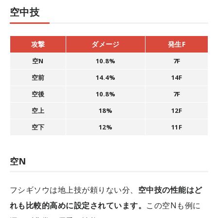
空中技
攻撃
ダメージ
発生F
空N
10.8%
7F
空前
14.4%
14F
空後
10.8%
7F
空上
18%
12F
空下
12%
11F
空N
フシギソウは地上技が頼りない分、
空中技の性能はど
れも比較的高めに設定されています。
この空Nも例に