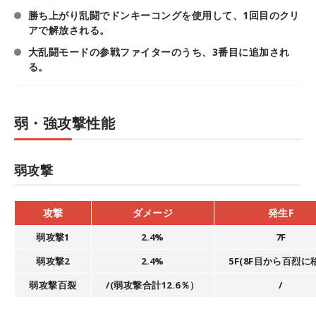
勝ち上がり乱闘でドンキーコングを使用して、1回目のクリ
アで解放される。
大乱闘モードの参戦ファイターのうち、3番目に追加され
る。
弱・強攻撃性能
弱攻撃
攻撃
ダメージ
発生F
弱攻撃1
2.4%
7F
弱攻撃2
2.4%
5F(8F目から百烈に
弱攻撃百裂
/(弱攻撃合計12.6％）
/