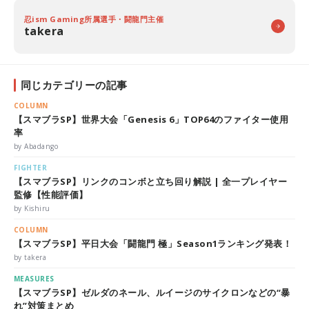
忍ism Gaming所属選手・闘龍門主催
takera
同じカテゴリーの記事
COLUMN
【スマブラSP】世界大会「Genesis 6」TOP64のファイター使用
率
by Abadango
FIGHTER
【スマブラSP】リンクのコンボと立ち回り解説 | 全一プレイヤー
監修【性能評価】
by Kishiru
COLUMN
【スマブラSP】平日大会「闘龍門 極」Season1ランキング発表！
by takera
MEASURES
【スマブラSP】ゼルダのネール、ルイージのサイクロンなどの“暴
れ”対策まとめ