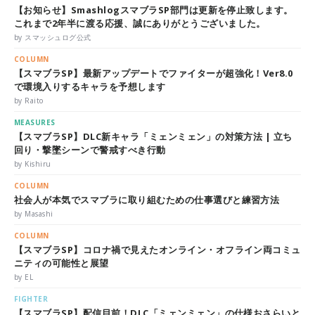
【お知らせ】SmashlogスマブラSP部門は更新を停止致します。
これまで2年半に渡る応援、誠にありがとうございました。
by スマッシュログ公式
COLUMN
【スマブラSP】最新アップデートでファイターが超強化！Ver8.0
で環境入りするキャラを予想します
by Raito
MEASURES
【スマブラSP】DLC新キャラ「ミェンミェン」の対策方法 | 立ち
回り・撃墜シーンで警戒すべき行動
by Kishiru
COLUMN
社会人が本気でスマブラに取り組むための仕事選びと練習方法
by Masashi
COLUMN
【スマブラSP】コロナ禍で見えたオンライン・オフライン両コミュ
ニティの可能性と展望
by EL
FIGHTER
【スマブラSP】配信目前！DLC「ミェンミェン」の仕様おさらいと