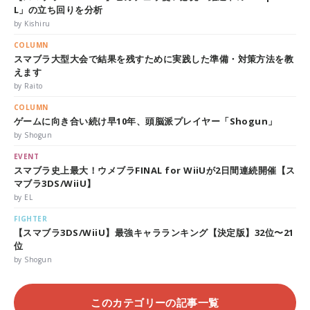
L」の立ち回りを分析
by Kishiru
COLUMN
スマブラ大型大会で結果を残すために実践した準備・対策方法を教
えます
by Raito
COLUMN
ゲームに向き合い続け早10年、頭脳派プレイヤー「Shogun」
by Shogun
EVENT
スマブラ史上最大！ウメブラFINAL for WiiUが2日間連続開催【ス
マブラ3DS/WiiU】
by EL
FIGHTER
【スマブラ3DS/WiiU】最強キャラランキング【決定版】32位〜21
位
by Shogun
このカテゴリーの記事一覧