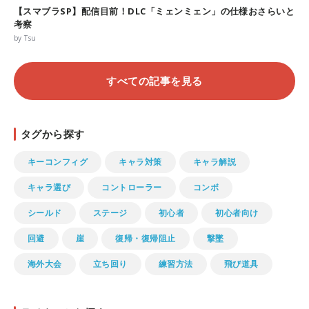
【スマブラSP】配信目前！DLC「ミェンミェン」の仕様おさらいと
考察
by Tsu
すべての記事を見る
タグから探す
キーコンフィグ
キャラ対策
キャラ解説
キャラ選び
コントローラー
コンボ
シールド
ステージ
初心者
初心者向け
回避
崖
復帰・復帰阻止
撃墜
海外大会
立ち回り
練習方法
飛び道具