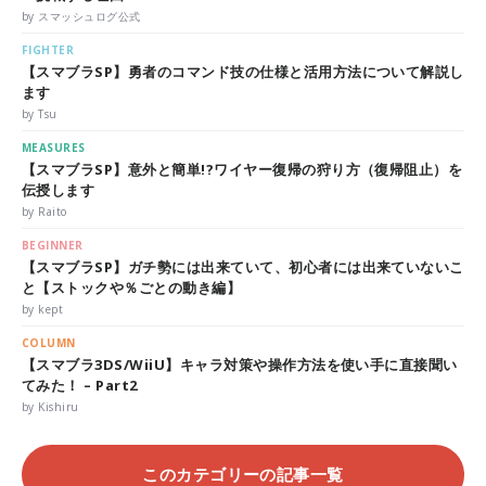
by スマッシュログ公式
FIGHTER
【スマブラSP】勇者のコマンド技の仕様と活用方法について解説し
ます
by Tsu
MEASURES
【スマブラSP】意外と簡単!?ワイヤー復帰の狩り方（復帰阻止）を
伝授します
by Raito
BEGINNER
【スマブラSP】ガチ勢には出来ていて、初心者には出来ていないこ
と【ストックや％ごとの動き編】
by kept
COLUMN
【スマブラ3DS/WiiU】キャラ対策や操作方法を使い手に直接聞い
てみた！ – Part2
by Kishiru
このカテゴリーの記事一覧