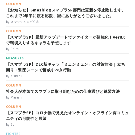
COLUMN
【お知らせ】SmashlogスマブラSP部門は更新を停止致します。
これまで2年半に渡る応援、誠にありがとうございました。
by スマッシュログ公式
COLUMN
【スマブラSP】最新アップデートでファイターが超強化！Ver8.0
で環境入りするキャラを予想します
by Raito
MEASURES
【スマブラSP】DLC新キャラ「ミェンミェン」の対策方法 | 立ち
回り・撃墜シーンで警戒すべき行動
by Kishiru
COLUMN
社会人が本気でスマブラに取り組むための仕事選びと練習方法
by Masashi
COLUMN
【スマブラSP】コロナ禍で見えたオンライン・オフライン両コミュ
ニティの可能性と展望
by EL
FIGHTER