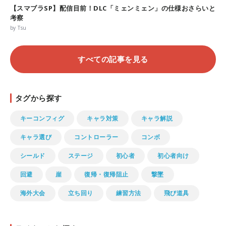
【スマブラSP】配信目前！DLC「ミェンミェン」の仕様おさらいと
考察
by Tsu
すべての記事を見る
タグから探す
キーコンフィグ
キャラ対策
キャラ解説
キャラ選び
コントローラー
コンボ
シールド
ステージ
初心者
初心者向け
回避
崖
復帰・復帰阻止
撃墜
海外大会
立ち回り
練習方法
飛び道具