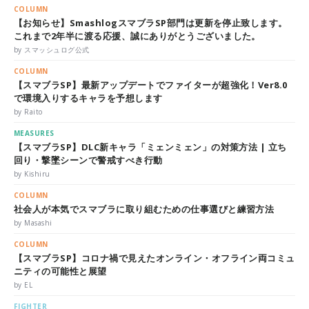
COLUMN
【お知らせ】SmashlogスマブラSP部門は更新を停止致します。
これまで2年半に渡る応援、誠にありがとうございました。
by スマッシュログ公式
COLUMN
【スマブラSP】最新アップデートでファイターが超強化！Ver8.0
で環境入りするキャラを予想します
by Raito
MEASURES
【スマブラSP】DLC新キャラ「ミェンミェン」の対策方法 | 立ち
回り・撃墜シーンで警戒すべき行動
by Kishiru
COLUMN
社会人が本気でスマブラに取り組むための仕事選びと練習方法
by Masashi
COLUMN
【スマブラSP】コロナ禍で見えたオンライン・オフライン両コミュ
ニティの可能性と展望
by EL
FIGHTER