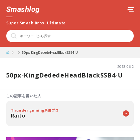
Smashlog
Super Smash Bros. Ultimate
50px-KingDededeHeadBlackSSB4-U
2018.06.2
50px-KingDededeHeadBlackSSB4-U
この記事を書いた人
Thunder gaming所属プロ
Raito