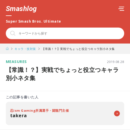
Smashlog
Super Smash Bros. Ultimate
キャラ・技対策
【常識！？】実戦でちょっと役立つキャラ別小ネタ集
MEASURES
2019.08.28
【常識！？】実戦でちょっと役立つキャラ
別小ネタ集
この記事を書いた人
忍ism Gaming所属選手・闘龍門主催
takera