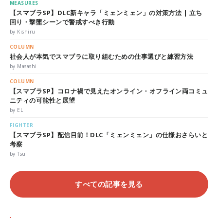
MEASURES
【スマブラSP】DLC新キャラ「ミェンミェン」の対策方法 | 立ち
回り・撃墜シーンで警戒すべき行動
by Kishiru
COLUMN
社会人が本気でスマブラに取り組むための仕事選びと練習方法
by Masashi
COLUMN
【スマブラSP】コロナ禍で見えたオンライン・オフライン両コミュ
ニティの可能性と展望
by EL
FIGHTER
【スマブラSP】配信目前！DLC「ミェンミェン」の仕様おさらいと
考察
by Tsu
すべての記事を見る