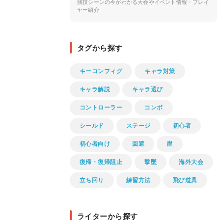
競技シーンの今がわかる大会やイベント情報・プレイ
ヤー紹介
タグから探す
キーコンフィグ
キャラ対策
キャラ解説
キャラ選び
コントローラー
コンボ
シールド
ステージ
初心者
初心者向け
回避
崖
復帰・復帰阻止
撃墜
海外大会
立ち回り
練習方法
飛び道具
ライターから探す