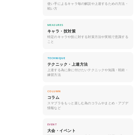
使い手によるキャラ毎の解説や上達するための方法・
戦い方
MEASURES
キャラ・技対策
特定のキャラや技に対する対策方法や実戦で意識する
こと
TECHNIQUE
テクニック・上達方法
上達する為に身に付けたいテクニックや知識・戦術・
練習方法
COLUMN
コラム
スマブラをもっと楽しむ為のコラムやまとめ・アプデ
情報など
EVENT
大会・イベント