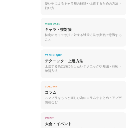
使い手によるキャラ毎の解説や上達するための方法・
戦い方
MEASURES
キャラ・技対策
特定のキャラや技に対する対策方法や実戦で意識する
こと
TECHNIQUE
テクニック・上達方法
上達する為に身に付けたいテクニックや知識・戦術・
練習方法
COLUMN
コラム
スマブラをもっと楽しむ為のコラムやまとめ・アプデ
情報など
EVENT
大会・イベント