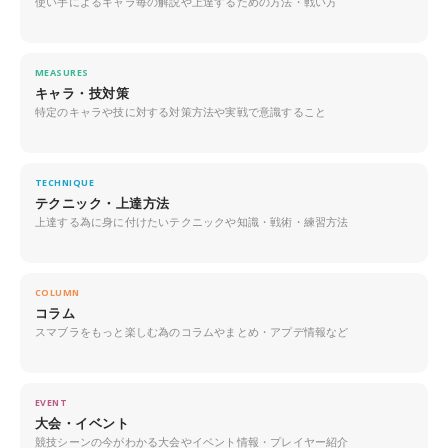
使い手によるキャラ毎の解説や上達するための方法・戦い方
MEASURES
キャラ・技対策
特定のキャラや技に対する対策方法や実戦で意識すること
TECHNIQUE
テクニック・上達方法
上達する為に身に付けたいテクニックや知識・戦術・練習方法
COLUMN
コラム
スマブラをもっと楽しむ為のコラムやまとめ・アプデ情報など
EVENT
大会・イベント
競技シーンの今がわかる大会やイベント情報・プレイヤー紹介