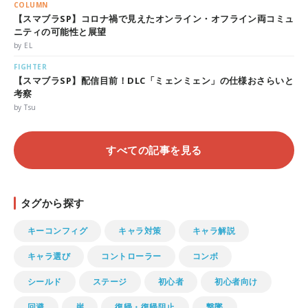
COLUMN
【スマブラSP】コロナ禍で見えたオンライン・オフライン両コミュ
ニティの可能性と展望
by EL
FIGHTER
【スマブラSP】配信目前！DLC「ミェンミェン」の仕様おさらいと
考察
by Tsu
すべての記事を見る
タグから探す
キーコンフィグ
キャラ対策
キャラ解説
キャラ選び
コントローラー
コンボ
シールド
ステージ
初心者
初心者向け
回避
崖
復帰・復帰阻止
撃墜