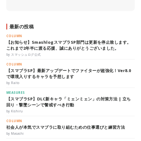
最新の投稿
COLUMN
【お知らせ】SmashlogスマブラSP部門は更新を停止致します。
これまで2年半に渡る応援、誠にありがとうございました。
by スマッシュログ公式
COLUMN
【スマブラSP】最新アップデートでファイターが超強化！Ver8.0
で環境入りするキャラを予想します
by Raito
MEASURES
【スマブラSP】DLC新キャラ「ミェンミェン」の対策方法 | 立ち
回り・撃墜シーンで警戒すべき行動
by Kishiru
COLUMN
社会人が本気でスマブラに取り組むための仕事選びと練習方法
by Masashi