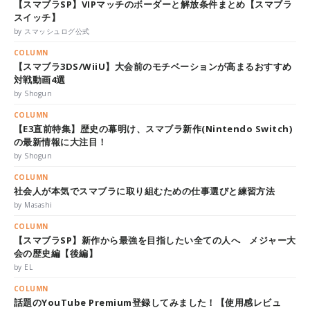
【スマブラSP】VIPマッチのボーダーと解放条件まとめ【スマブラ
スイッチ】
by スマッシュログ公式
COLUMN
【スマブラ3DS/WiiU】大会前のモチベーションが高まるおすすめ
対戦動画4選
by Shogun
COLUMN
【E3直前特集】歴史の幕明け、スマブラ新作(Nintendo Switch)
の最新情報に大注目！
by Shogun
COLUMN
社会人が本気でスマブラに取り組むための仕事選びと練習方法
by Masashi
COLUMN
【スマブラSP】新作から最強を目指したい全ての人へ メジャー大
会の歴史編【後編】
by EL
COLUMN
話題のYouTube Premium登録してみました！【使用感レビュ