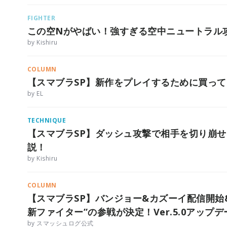
FIGHTER
この空Nがやばい！強すぎる空中ニュートラル攻
by Kishiru
COLUMN
【スマブラSP】新作をプレイするために買っ
by EL
TECHNIQUE
【スマブラSP】ダッシュ攻撃で相手を切り崩
説！
by Kishiru
COLUMN
【スマブラSP】バンジョー&カズーイ配信開始
新ファイター”の参戦が決定！Ver.5.0アップ
by スマッシュログ公式