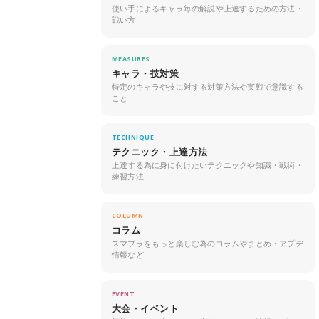
使い手によるキャラ毎の解説や上達するための方法・
戦い方
MEASURES
キャラ・技対策
特定のキャラや技に対する対策方法や実戦で意識する
こと
TECHNIQUE
テクニック・上達方法
上達する為に身に付けたいテクニックや知識・戦術・
練習方法
COLUMN
コラム
スマブラをもっと楽しむ為のコラムやまとめ・アプデ
情報など
EVENT
大会・イベント