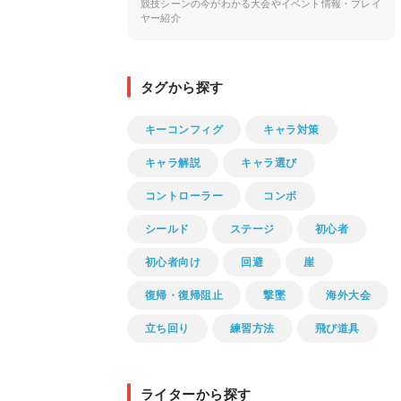
競技シーンの今がわかる大会やイベント情報・プレイ
ヤー紹介
タグから探す
キーコンフィグ
キャラ対策
キャラ解説
キャラ選び
コントローラー
コンボ
シールド
ステージ
初心者
初心者向け
回避
崖
復帰・復帰阻止
撃墜
海外大会
立ち回り
練習方法
飛び道具
ライターから探す