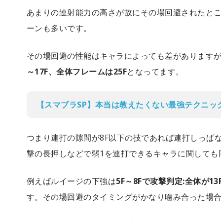
あまりの連射能力の高さが故にその場回避されたと
ーンも多いです。
その場回避の性能はキャラによっても差があります
～17F、全体フレームは25F
となってます。
【スマブラSP】本当は教えたくない最強テクニッ
つまり連打の隙間が8F以下の技であれば連打しっぱ
撃の長押しなどで弱1を連打できるキャラに関しても
例えばルイージの下強は
5F～8Fで攻撃判定:全体が13
す。その場回避のタイミングがかなり噛み合った場