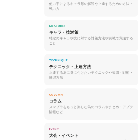
使い手によるキャラ毎の解説や上達するための方法・
戦い方
MEASURES
キャラ・技対策
特定のキャラや技に対する対策方法や実戦で意識する
こと
TECHNIQUE
テクニック・上達方法
上達する為に身に付けたいテクニックや知識・戦術・
練習方法
COLUMN
コラム
スマブラをもっと楽しむ為のコラムやまとめ・アプデ
情報など
EVENT
大会・イベント