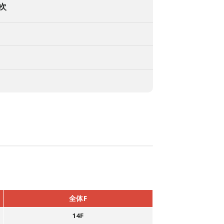
次
全体F
14F