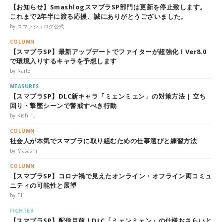
【お知らせ】SmashlogスマブラSP部門は更新を停止致します。
これまで2年半に渡る応援、誠にありがとうございました。
by スマッシュログ公式
COLUMN
【スマブラSP】最新アップデートでファイターが超強化！Ver8.0
で環境入りするキャラを予想します
by Raito
MEASURES
【スマブラSP】DLC新キャラ「ミェンミェン」の対策方法 | 立ち
回り・撃墜シーンで警戒すべき行動
by Kishiru
COLUMN
社会人が本気でスマブラに取り組むための仕事選びと練習方法
by Masashi
COLUMN
【スマブラSP】コロナ禍で見えたオンライン・オフライン両コミュ
ニティの可能性と展望
by EL
FIGHTER
【スマブラSP】配信目前！DLC「ミェンミェン」の仕様おさらいと