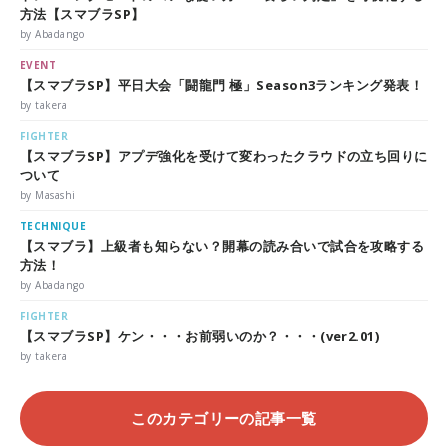
方法【スマブラSP】
by Abadango
EVENT
【スマブラSP】平日大会「闘龍門 極」Season3ランキング発表！
by takera
FIGHTER
【スマブラSP】アプデ強化を受けて変わったクラウドの立ち回りに
ついて
by Masashi
TECHNIQUE
【スマブラ】上級者も知らない？開幕の読み合いで試合を攻略する
方法！
by Abadango
FIGHTER
【スマブラSP】ケン・・・お前弱いのか？・・・(ver2.01)
by takera
このカテゴリーの記事一覧