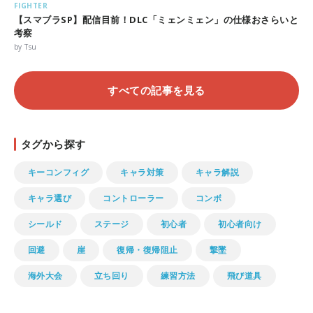
FIGHTER
【スマブラSP】配信目前！DLC「ミェンミェン」の仕様おさらいと
考察
by Tsu
すべての記事を見る
タグから探す
キーコンフィグ
キャラ対策
キャラ解説
キャラ選び
コントローラー
コンボ
シールド
ステージ
初心者
初心者向け
回避
崖
復帰・復帰阻止
撃墜
海外大会
立ち回り
練習方法
飛び道具