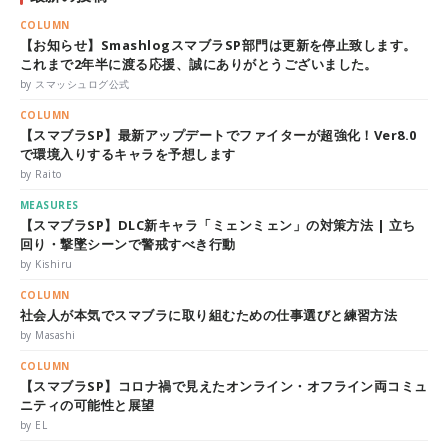
COLUMN
【お知らせ】SmashlogスマブラSP部門は更新を停止致します。
これまで2年半に渡る応援、誠にありがとうございました。
by スマッシュログ公式
COLUMN
【スマブラSP】最新アップデートでファイターが超強化！Ver8.0
で環境入りするキャラを予想します
by Raito
MEASURES
【スマブラSP】DLC新キャラ「ミェンミェン」の対策方法 | 立ち
回り・撃墜シーンで警戒すべき行動
by Kishiru
COLUMN
社会人が本気でスマブラに取り組むための仕事選びと練習方法
by Masashi
COLUMN
【スマブラSP】コロナ禍で見えたオンライン・オフライン両コミュ
ニティの可能性と展望
by EL