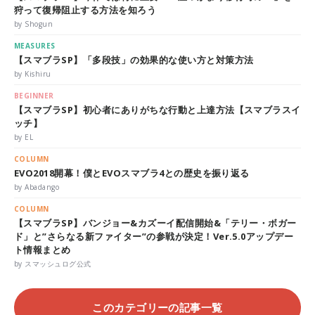
狩って復帰阻止する方法を知ろう
by Shogun
MEASURES
【スマブラSP】「多段技」の効果的な使い方と対策方法
by Kishiru
BEGINNER
【スマブラSP】初心者にありがちな行動と上達方法【スマブラスイ
ッチ】
by EL
COLUMN
EVO2018開幕！僕とEVOスマブラ4との歴史を振り返る
by Abadango
COLUMN
【スマブラSP】バンジョー&カズーイ配信開始&「テリー・ボガー
ド」と”さらなる新ファイター”の参戦が決定！Ver.5.0アップデー
ト情報まとめ
by スマッシュログ公式
このカテゴリーの記事一覧