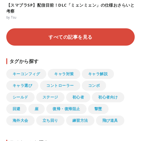
【スマブラSP】配信目前！DLC「ミェンミェン」の仕様おさらいと
考察
by Tsu
すべての記事を見る
タグから探す
キーコンフィグ
キャラ対策
キャラ解説
キャラ選び
コントローラー
コンボ
シールド
ステージ
初心者
初心者向け
回避
崖
復帰・復帰阻止
撃墜
海外大会
立ち回り
練習方法
飛び道具