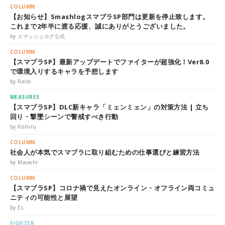
COLUMN
【お知らせ】SmashlogスマブラSP部門は更新を停止致します。
これまで2年半に渡る応援、誠にありがとうございました。
by スマッシュログ公式
COLUMN
【スマブラSP】最新アップデートでファイターが超強化！Ver8.0
で環境入りするキャラを予想します
by Raito
MEASURES
【スマブラSP】DLC新キャラ「ミェンミェン」の対策方法 | 立ち
回り・撃墜シーンで警戒すべき行動
by Kishiru
COLUMN
社会人が本気でスマブラに取り組むための仕事選びと練習方法
by Masashi
COLUMN
【スマブラSP】コロナ禍で見えたオンライン・オフライン両コミュ
ニティの可能性と展望
by EL
FIGHTER