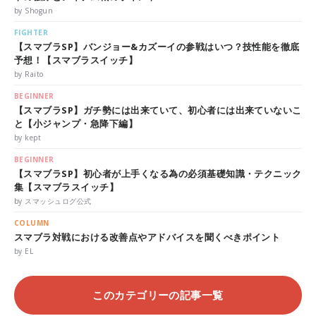
by Shogun
FIGHTER
【スマブラSP】バンジョー&カズーイの参戦はいつ？技性能を徹底
予想！【スマブラスイッチ】
by Raito
BEGINNER
【スマブラSP】ガチ勢には出来ていて、初心者には出来ていないこ
と【小ジャンプ・急降下編】
by kept
BEGINNER
【スマブラSP】初心者が上手くなる為の必須基礎知識・テクニック
集【スマブラスイッチ】
by スマッシュログ公式
COLUMN
スマブラ対戦における改善点やアドバイスを聞くべきポイント
by EL
このカテゴリーの記事一覧