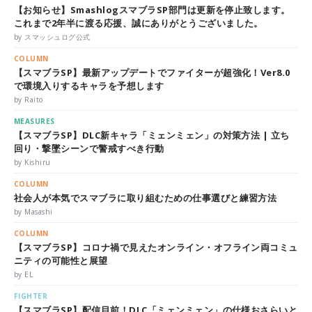
【お知らせ】SmashlogスマブラSP部門は更新を停止致します。
これまで2年半に渡る応援、誠にありがとうございました。
by スマッシュログ公式
COLUMN
【スマブラSP】最新アップデートでファイターが超強化！Ver8.0
で環境入りするキャラを予想します
by Raito
MEASURES
【スマブラSP】DLC新キャラ「ミェンミェン」の対策方法 | 立ち
回り・撃墜シーンで警戒すべき行動
by Kishiru
COLUMN
社会人が本気でスマブラに取り組むための仕事選びと練習方法
by Masashi
COLUMN
【スマブラSP】コロナ禍で見えたオンライン・オフライン両コミュ
ニティの可能性と展望
by EL
FIGHTER
【スマブラSP】配信目前！DLC「ミェンミェン」の仕様おさらいと