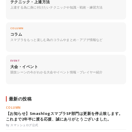
テクニック・上達方法
上達する為に身に付けたいテクニックや知識・戦術・練習方法
COLUMN
コラム
スマブラをもっと楽しむ為のコラムやまとめ・アプデ情報など
EVENT
大会・イベント
競技シーンの今がわかる大会やイベント情報・プレイヤー紹介
最新の投稿
COLUMN
【お知らせ】SmashlogスマブラSP部門は更新を停止致します。
これまで2年半に渡る応援、誠にありがとうございました。
by スマッシュログ公式