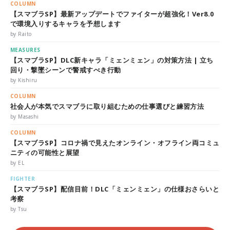
COLUMN
【スマブラSP】最新アップデートでファイターが超強化！Ver8.0
で環境入りするキャラを予想します
by Raito
MEASURES
【スマブラSP】DLC新キャラ「ミェンミェン」の対策方法 | 立ち
回り・撃墜シーンで警戒すべき行動
by Kishiru
COLUMN
社会人が本気でスマブラに取り組むための仕事選びと練習方法
by Masashi
COLUMN
【スマブラSP】コロナ禍で見えたオンライン・オフライン両コミュ
ニティの可能性と展望
by EL
FIGHTER
【スマブラSP】配信目前！DLC「ミェンミェン」の仕様おさらいと
考察
by Tsu