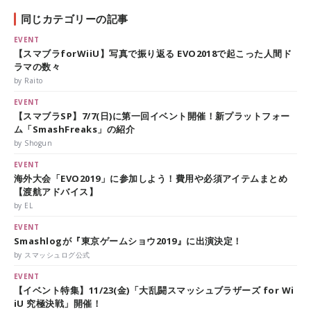
同じカテゴリーの記事
EVENT
【スマブラforWiiU】写真で振り返る EVO2018で起こった人間ド
ラマの数々
by Raito
EVENT
【スマブラSP】7/7(日)に第一回イベント開催！新プラットフォー
ム「SmashFreaks」の紹介
by Shogun
EVENT
海外大会「EVO2019」に参加しよう！費用や必須アイテムまとめ
【渡航アドバイス】
by EL
EVENT
Smashlogが『東京ゲームショウ2019』に出演決定！
by スマッシュログ公式
EVENT
【イベント特集】11/23(金)「大乱闘スマッシュブラザーズ for Wi
iU 究極決戦」開催！