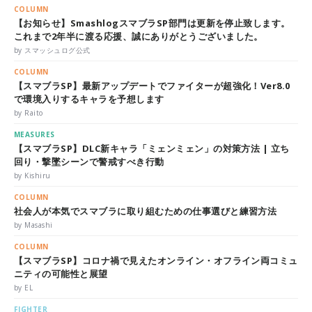
COLUMN
【お知らせ】SmashlogスマブラSP部門は更新を停止致します。
これまで2年半に渡る応援、誠にありがとうございました。
by スマッシュログ公式
COLUMN
【スマブラSP】最新アップデートでファイターが超強化！Ver8.0
で環境入りするキャラを予想します
by Raito
MEASURES
【スマブラSP】DLC新キャラ「ミェンミェン」の対策方法 | 立ち
回り・撃墜シーンで警戒すべき行動
by Kishiru
COLUMN
社会人が本気でスマブラに取り組むための仕事選びと練習方法
by Masashi
COLUMN
【スマブラSP】コロナ禍で見えたオンライン・オフライン両コミュ
ニティの可能性と展望
by EL
FIGHTER