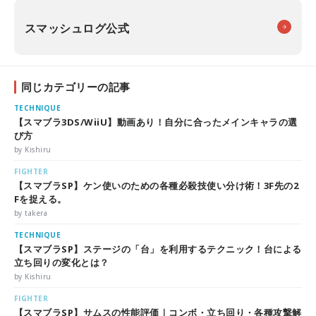
スマッシュログ公式
同じカテゴリーの記事
TECHNIQUE
【スマブラ3DS/WiiU】動画あり！自分に合ったメインキャラの選
び方
by Kishiru
FIGHTER
【スマブラSP】ケン使いのための各種必殺技使い分け術！3F先の2
Fを捉える。
by takera
TECHNIQUE
【スマブラSP】ステージの「台」を利用するテクニック！台による
立ち回りの変化とは？
by Kishiru
FIGHTER
【スマブラSP】サムスの性能評価｜コンボ・立ち回り・各種攻撃解