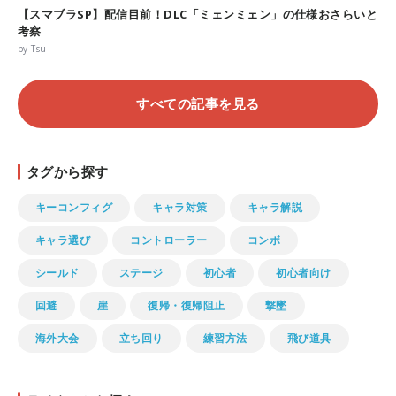
【スマブラSP】配信目前！DLC「ミェンミェン」の仕様おさらいと
考察
by Tsu
すべての記事を見る
タグから探す
キーコンフィグ
キャラ対策
キャラ解説
キャラ選び
コントローラー
コンボ
シールド
ステージ
初心者
初心者向け
回避
崖
復帰・復帰阻止
撃墜
海外大会
立ち回り
練習方法
飛び道具