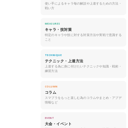
使い手によるキャラ毎の解説や上達するための方法・
戦い方
MEASURES
キャラ・技対策
特定のキャラや技に対する対策方法や実戦で意識する
こと
TECHNIQUE
テクニック・上達方法
上達する為に身に付けたいテクニックや知識・戦術・
練習方法
COLUMN
コラム
スマブラをもっと楽しむ為のコラムやまとめ・アプデ
情報など
EVENT
大会・イベント