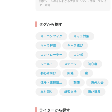
競技シーンの今がわかる大会やイベント情報・プレイ
ヤー紹介
タグから探す
キーコンフィグ
キャラ対策
キャラ解説
キャラ選び
コントローラー
コンボ
シールド
ステージ
初心者
初心者向け
回避
崖
復帰・復帰阻止
撃墜
海外大会
立ち回り
練習方法
飛び道具
ライターから探す