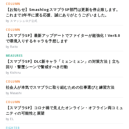
COLUMN
【お知らせ】SmashlogスマブラSP部門は更新を停止致します。
これまで2年半に渡る応援、誠にありがとうございました。
by スマッシュログ公式
COLUMN
【スマブラSP】最新アップデートでファイターが超強化！Ver8.0
で環境入りするキャラを予想します
by Raito
MEASURES
【スマブラSP】DLC新キャラ「ミェンミェン」の対策方法 | 立ち
回り・撃墜シーンで警戒すべき行動
by Kishiru
COLUMN
社会人が本気でスマブラに取り組むための仕事選びと練習方法
by Masashi
COLUMN
【スマブラSP】コロナ禍で見えたオンライン・オフライン両コミュ
ニティの可能性と展望
by EL
FIGHTER