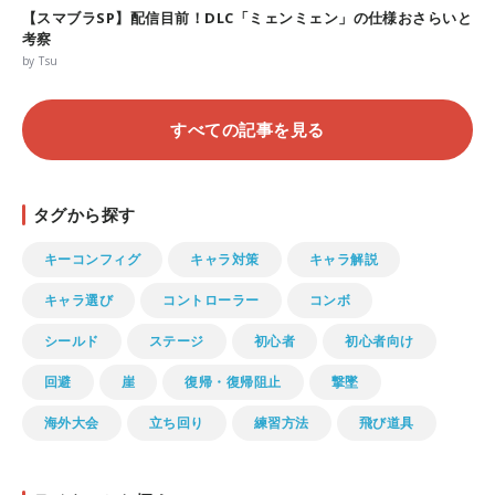
【スマブラSP】配信目前！DLC「ミェンミェン」の仕様おさらいと
考察
by Tsu
すべての記事を見る
タグから探す
キーコンフィグ
キャラ対策
キャラ解説
キャラ選び
コントローラー
コンボ
シールド
ステージ
初心者
初心者向け
回避
崖
復帰・復帰阻止
撃墜
海外大会
立ち回り
練習方法
飛び道具