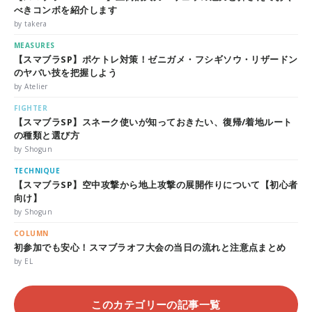
べきコンボを紹介します
by takera
MEASURES
【スマブラSP】ポケトレ対策！ゼニガメ・フシギソウ・リザードン
のヤバい技を把握しよう
by Atelier
FIGHTER
【スマブラSP】スネーク使いが知っておきたい、復帰/着地ルート
の種類と選び方
by Shogun
TECHNIQUE
【スマブラSP】空中攻撃から地上攻撃の展開作りについて【初心者
向け】
by Shogun
COLUMN
初参加でも安心！スマブラオフ大会の当日の流れと注意点まとめ
by EL
このカテゴリーの記事一覧