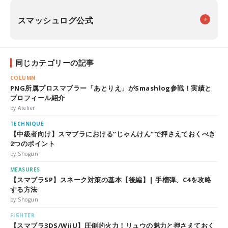
スマッシュログ公式
同じカテゴリーの記事
COLUMN
PNG所属プロスマブラー「あとりえ」がSmashlog参戦！実績と
プロフィール紹介
by Atelier
TECHNIQUE
【中級者向け】スマブラにおける”じゃんけん”で押さえておくべき
2つのポイント
by Shogun
MEASURES
【スマブラSP】スネーク対策の基本【後編】| 手榴弾、C4を攻略
する方法
by Shogun
FIGHTER
【スマブラ3DS/WiiU】圧倒的火力！リュウの魅力と押さえておく