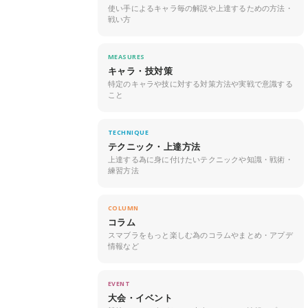
使い手によるキャラ毎の解説や上達するための方法・
戦い方
MEASURES
キャラ・技対策
特定のキャラや技に対する対策方法や実戦で意識する
こと
TECHNIQUE
テクニック・上達方法
上達する為に身に付けたいテクニックや知識・戦術・
練習方法
COLUMN
コラム
スマブラをもっと楽しむ為のコラムやまとめ・アプデ
情報など
EVENT
大会・イベント