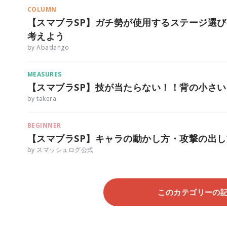
COLUMN
【スマブラSP】ガチ勢が使用するステージ選
考えよう
by Abadango
MEASURES
【スマブラSP】技が当たらない！！背の小さ
by takera
BEGINNER
【スマブラSP】キャラの動かし方・攻撃の出
by スマッシュログ公式
このカテゴリーの