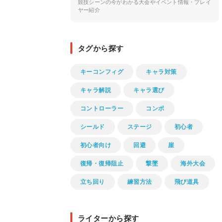
競技シーンの今がわかる大会やイベント情報・プレイ
ヤー紹介
タグから探す
キーコンフィグ
キャラ対策
キャラ解説
キャラ選び
コントローラー
コンボ
シールド
ステージ
初心者
初心者向け
回避
崖
復帰・復帰阻止
撃墜
海外大会
立ち回り
練習方法
飛び道具
ライターから探す