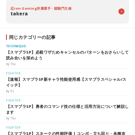
忍ism Gaming所属選手・闘龍門主催
takera
同じカテゴリーの記事
TECHNIQUE
【スマブラSP】必殺ワザためキャンセルのパターンをおさらいして
読み合いを深めよう
by Tsu
FIGHTER
【速報】スマブラSP新キャラ性能使用感【スマブラスペシャル/ス
イッチ】
by EL
FIGHTER
【スマブラSP】勇者のコマンド技の仕様と活用方法について解説し
ます
by Tsu
FIGHTER
【スマブラSP】スネークの性能評価 | コンボ・立ち回り・各種攻