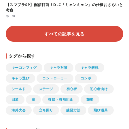
【スマブラSP】配信目前！DLC「ミェンミェン」の仕様おさらいと
考察
by Tsu
すべての記事を見る
タグから探す
キーコンフィグ
キャラ対策
キャラ解説
キャラ選び
コントローラー
コンボ
シールド
ステージ
初心者
初心者向け
回避
崖
復帰・復帰阻止
撃墜
海外大会
立ち回り
練習方法
飛び道具