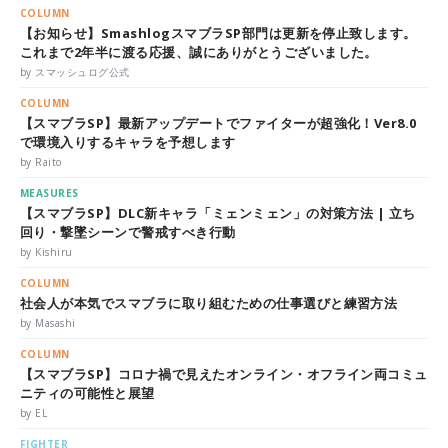
COLUMN
【お知らせ】SmashlogスマブラSP部門は更新を停止致します。
これまで2年半に渡る応援、誠にありがとうございました。
by スマッシュログ公式
COLUMN
【スマブラSP】最新アップデートでファイターが超強化！Ver8.0
で環境入りするキャラを予想します
by Raito
MEASURES
【スマブラSP】DLC新キャラ「ミェンミェン」の対策方法 | 立ち
回り・撃墜シーンで警戒すべき行動
by Kishiru
COLUMN
社会人が本気でスマブラに取り組むための仕事選びと練習方法
by Masashi
COLUMN
【スマブラSP】コロナ禍で見えたオンライン・オフライン両コミュ
ニティの可能性と展望
by EL
FIGHTER