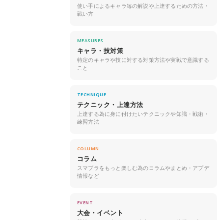
使い手によるキャラ毎の解説や上達するための方法・
戦い方
MEASURES
キャラ・技対策
特定のキャラや技に対する対策方法や実戦で意識する
こと
TECHNIQUE
テクニック・上達方法
上達する為に身に付けたいテクニックや知識・戦術・
練習方法
COLUMN
コラム
スマブラをもっと楽しむ為のコラムやまとめ・アプデ
情報など
EVENT
大会・イベント