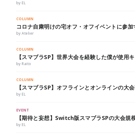
by EL
COLUMN
コロナ自粛明けの宅オフ・オフイベントに参加
by Atelier
COLUMN
【スマブラSP】世界大会を経験した僕が使用
by Raito
COLUMN
【スマブラSP】オフラインとオンラインの大
by EL
EVENT
【期待と妄想】Switch版スマブラSPの大会
by EL