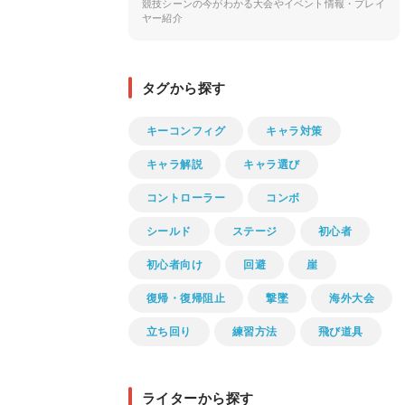
競技シーンの今がわかる大会やイベント情報・プレイ
ヤー紹介
タグから探す
キーコンフィグ
キャラ対策
キャラ解説
キャラ選び
コントローラー
コンボ
シールド
ステージ
初心者
初心者向け
回避
崖
復帰・復帰阻止
撃墜
海外大会
立ち回り
練習方法
飛び道具
ライターから探す