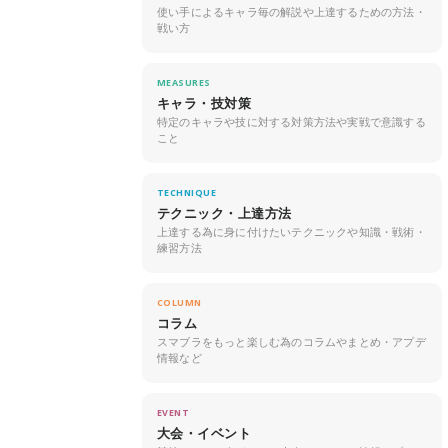
使い手によるキャラ毎の解説や上達するための方法・
戦い方
MEASURES
キャラ・技対策
特定のキャラや技に対する対策方法や実戦で意識する
こと
TECHNIQUE
テクニック・上達方法
上達する為に身に付けたいテクニックや知識・戦術・
練習方法
COLUMN
コラム
スマブラをもっと楽しむ為のコラムやまとめ・アプデ
情報など
EVENT
大会・イベント