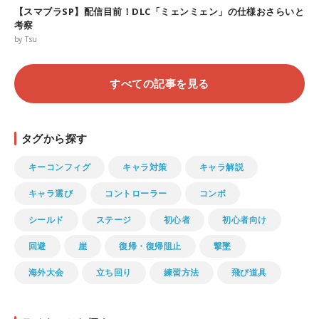
【スマブラSP】配信目前！DLC「ミェンミェン」の仕様おさらいと
考察
by Tsu
すべての記事を見る
タグから探す
キーコンフィグ
キャラ対策
キャラ解説
キャラ選び
コントローラー
コンボ
シールド
ステージ
初心者
初心者向け
回避
崖
復帰・復帰阻止
撃墜
海外大会
立ち回り
練習方法
飛び道具