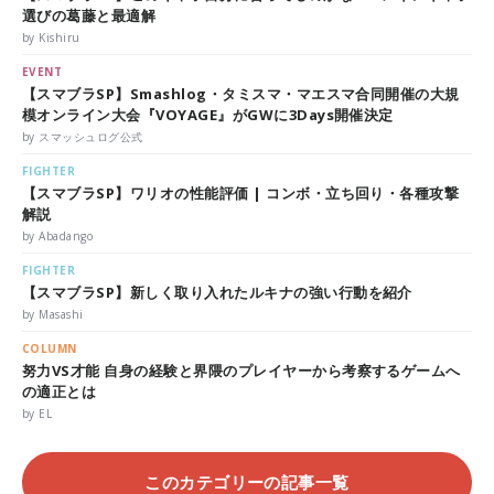
選びの葛藤と最適解
by Kishiru
EVENT
【スマブラSP】Smashlog・タミスマ・マエスマ合同開催の大規
模オンライン大会『VOYAGE』がGWに3Days開催決定
by スマッシュログ公式
FIGHTER
【スマブラSP】ワリオの性能評価 | コンボ・立ち回り・各種攻撃
解説
by Abadango
FIGHTER
【スマブラSP】新しく取り入れたルキナの強い行動を紹介
by Masashi
COLUMN
努力VS才能 自身の経験と界隈のプレイヤーから考察するゲームへ
の適正とは
by EL
このカテゴリーの記事一覧