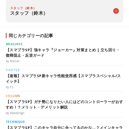
スタッフ（鈴木）
スタッフ（鈴木）
同じカテゴリーの記事
MEASURES
【スマブラSP】強キャラ『ジョーカー』対策まとめ | 立ち回り・
復帰阻止・反逆ガード
by Atelier
FIGHTER
【速報】スマブラSP新キャラ性能使用感【スマブラスペシャル/ス
イッチ】
by EL
COLUMN
【スマブラSP】ガチ勢になりたい人にはどのコントローラーがおす
すめ！？メリット・デメリット解説
by Abadango
TECHNIQUE
【スマブラSP】このキャラ自分に合ってるのかな…？メインキャラ