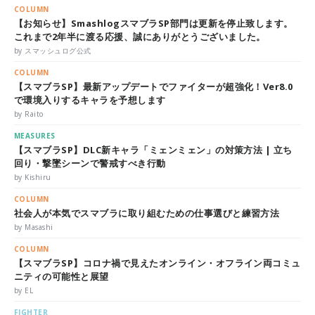
COLUMN
【お知らせ】SmashlogスマブラSP部門は更新を停止致します。
これまで2年半に渡る応援、誠にありがとうございました。
by スマッシュログ公式
COLUMN
【スマブラSP】最新アップデートでファイターが超強化！Ver8.0
で環境入りするキャラを予想します
by Raito
MEASURES
【スマブラSP】DLC新キャラ「ミェンミェン」の対策方法 | 立ち
回り・撃墜シーンで警戒すべき行動
by Kishiru
COLUMN
社会人が本気でスマブラに取り組むための仕事選びと練習方法
by Masashi
COLUMN
【スマブラSP】コロナ禍で見えたオンライン・オフライン両コミュ
ニティの可能性と展望
by EL
FIGHTER