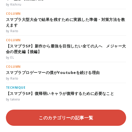
by Kishiru
COLUMN
スマブラ大型大会で結果を残すために実践した準備・対策方法を教
えます
by Raito
COLUMN
【スマブラSP】新作から最強を目指したい全ての人へ メジャー大
会の歴史編【後編】
by EL
COLUMN
スマブラプロゲーマーの僕がYoutubeを続ける理由
by Raito
TECHNIQUE
【スマブラSP】復帰弱いキャラが復帰するために必要なこと
by takera
このカテゴリーの記事一覧