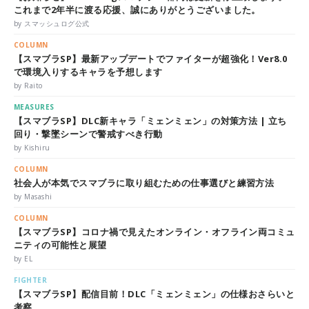
これまで2年半に渡る応援、誠にありがとうございました。
by スマッシュログ公式
COLUMN
【スマブラSP】最新アップデートでファイターが超強化！Ver8.0
で環境入りするキャラを予想します
by Raito
MEASURES
【スマブラSP】DLC新キャラ「ミェンミェン」の対策方法 | 立ち
回り・撃墜シーンで警戒すべき行動
by Kishiru
COLUMN
社会人が本気でスマブラに取り組むための仕事選びと練習方法
by Masashi
COLUMN
【スマブラSP】コロナ禍で見えたオンライン・オフライン両コミュ
ニティの可能性と展望
by EL
FIGHTER
【スマブラSP】配信目前！DLC「ミェンミェン」の仕様おさらいと
考察