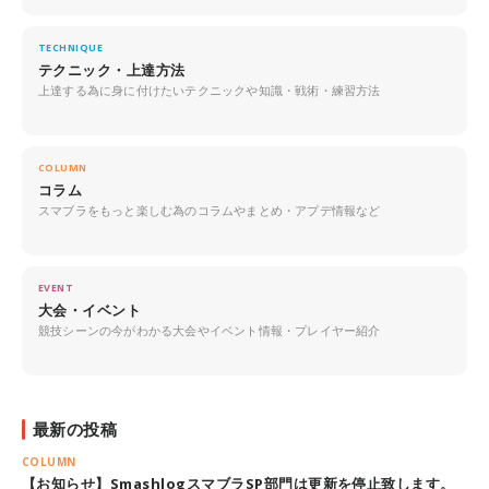
TECHNIQUE
テクニック・上達方法
上達する為に身に付けたいテクニックや知識・戦術・練習方法
COLUMN
コラム
スマブラをもっと楽しむ為のコラムやまとめ・アプデ情報など
EVENT
大会・イベント
競技シーンの今がわかる大会やイベント情報・プレイヤー紹介
最新の投稿
COLUMN
【お知らせ】SmashlogスマブラSP部門は更新を停止致します。