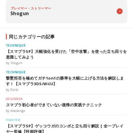
プレイヤー・ストリーマー
Shogun
同じカテゴリーの記事
TECHNIQUE
【スマブラSP】大幅強化を受けた「空中攻撃」を使った立ち回りを
意識してみよう
by Shogun
TECHNIQUE
撃墜拒否を極めてガチ1on1の勝率を大幅に上げる方法を解説しま
す！【スマブラ3DS/WiiU】
by Raito
BEGINNER
スマブラ初心者ができていない復帰の実践テクニック
by Abadango
FIGHTER
【スマブラSP】ゲッコウガのコンボと立ち回り解説 | 全一プレイ
ヤー監修【性能評価】