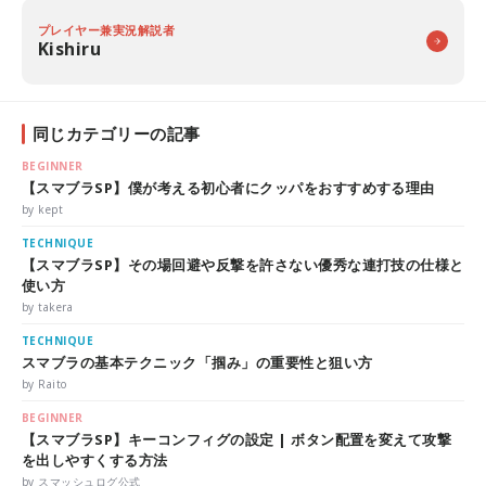
プレイヤー兼実況解説者
Kishiru
同じカテゴリーの記事
BEGINNER
【スマブラSP】僕が考える初心者にクッパをおすすめする理由
by kept
TECHNIQUE
【スマブラSP】その場回避や反撃を許さない優秀な連打技の仕様と
使い方
by takera
TECHNIQUE
スマブラの基本テクニック「掴み」の重要性と狙い方
by Raito
BEGINNER
【スマブラSP】キーコンフィグの設定 | ボタン配置を変えて攻撃
を出しやすくする方法
by スマッシュログ公式