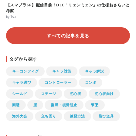
【スマブラSP】配信目前！DLC「ミェンミェン」の仕様おさらいと
考察
by Tsu
すべての記事を見る
タグから探す
キーコンフィグ
キャラ対策
キャラ解説
キャラ選び
コントローラー
コンボ
シールド
ステージ
初心者
初心者向け
回避
崖
復帰・復帰阻止
撃墜
海外大会
立ち回り
練習方法
飛び道具