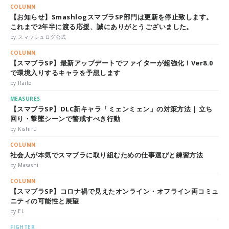
COLUMN
【お知らせ】SmashlogスマブラSP部門は更新を停止致します。
これまで2年半に渡る応援、誠にありがとうございました。
by スマッシュログ公式
COLUMN
【スマブラSP】最新アップデートでファイターが超強化！Ver8.0
で環境入りするキャラを予想します
by Raito
MEASURES
【スマブラSP】DLC新キャラ「ミェンミェン」の対策方法 | 立ち
回り・撃墜シーンで警戒すべき行動
by Kishiru
COLUMN
社会人が本気でスマブラに取り組むための仕事選びと練習方法
by Masashi
COLUMN
【スマブラSP】コロナ禍で見えたオンライン・オフライン両コミュ
ニティの可能性と展望
by EL
FIGHTER