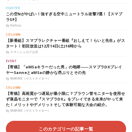
FIGHTER
この空Nがやばい！強すぎる空中ニュートラル攻撃7選！【スマブ
ラSP】
by Kishiru
COLUMN
【新番組】スマブラレクチャー番組『おしえて！らいと先生』がス
タート！初回放送は12月14日(土)16時から
by スマッシュログ公式
EVENT
【寄稿】「aMSaキラーだった男」の咆哮――スマブラDXプレイ
ヤーSanneとaMSaの静かな昂ぶりとその先
by MARINE（ゲストライター）
COLUMN
【寄稿】高画質かつ遅延が最小限に？ブラウン管モニターを使用せ
ず液晶モニターで『スマブラDX』をプレイできる未来がやって来
た！メリットやデメリットそして体験可能な大会の紹介。
by MARINE（ゲストライター）
このカテゴリーの記事一覧