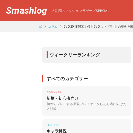
Smashlog
大乱闘スマッシュブラザーズSPECIAL
コラム
EVO2018開幕！僕とEVOスマブラ4との歴史を
ウィークリーランキング
すべてのカテゴリー
BEGINNER
新規・初心者向け
初めてプレイする新規プレイヤーから初心者に向けた
入門編
FIGHTER
キャラ解説