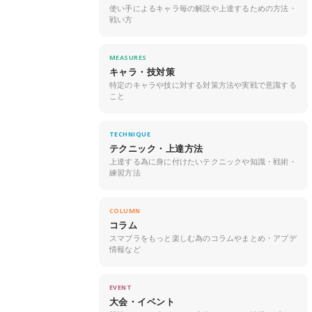
使い手によるキャラ毎の解説や上達するための方法・
戦い方
MEASURES
キャラ・技対策
特定のキャラや技に対する対策方法や実戦で意識する
こと
TECHNIQUE
テクニック・上達方法
上達する為に身に付けたいテクニックや知識・戦術・
練習方法
COLUMN
コラム
スマブラをもっと楽しむ為のコラムやまとめ・アプデ
情報など
EVENT
大会・イベント