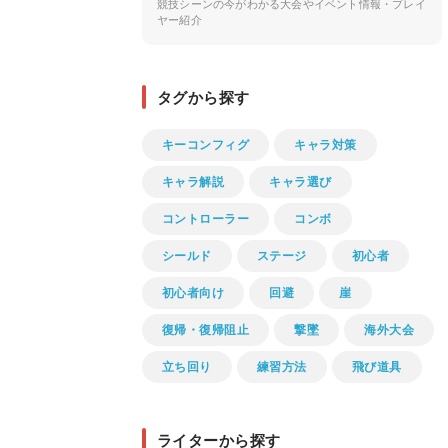
競技シーンの今がわかる大会やイベント情報・プレイ
ヤー紹介
タグから探す
キーコンフィグ
キャラ対策
キャラ解説
キャラ選び
コントローラー
コンボ
シールド
ステージ
初心者
初心者向け
回避
崖
復帰・復帰阻止
撃墜
海外大会
立ち回り
練習方法
飛び道具
ライターから探す