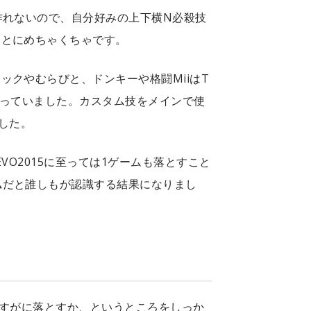
作れないので、自分好みの上下横N必殺技
んとにめちゃくちゃです。
ックやむらびと、ドンキーや格闘MiiはT
がっていました。カスタム技をメインで使
した。
VO2015に至っては1ゲームも落とすこと
ム
だと誰しもが認識する結果になりまし
さすがに落とすか、というところをしっか