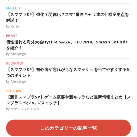
FIGHTER
【スマブラSP】強化？弱体化？スマ4最強キャラ達の仕様変更点を
解説！
by Raito
EVENT
個性溢れる海外大会Hyrule SAGA、CEO2018、Smash Sounds
を紹介！
by Abadango
BEGINNER
【スマブラSP】初心者が忘れがちなスマッシュを当てやすくする5
つのポイント
by Abadango
COLUMN
【新作スマブラSP】ゲーム概要や新キャラなど最新情報まとめ【ス
マブラスペシャル/スイッチ】
by スマッシュログ公式
このカテゴリーの記事一覧