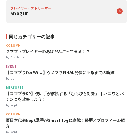
プレイヤー・ストリーマー
Shogun
同じカテゴリーの記事
COLUMN
スマブラプレイヤーのあばだんごって何者！？
by Abadango
EVENT
【スマブラforWiiU】ウメブラFINAL開催に至るまでの軌跡
by EL
MEASURES
【スマブラSP】使い手が解説する「むらびと対策」 | ハニワとパ
チンコを攻略しよう！
by kept
COLUMN
西日本代表kept選手がSmashlogに参戦！経歴とプロフィール紹
介
by kept