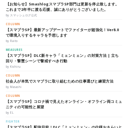
【お知らせ】SmashlogスマブラSP部門は更新を停止致します。
これまで2年半に渡る応援、誠にありがとうございました。
by スマッシュログ公式
COLUMN
【スマブラSP】最新アップデートでファイターが超強化！Ver8.0
で環境入りするキャラを予想します
by Raito
MEASURES
【スマブラSP】DLC新キャラ「ミェンミェン」の対策方法 | 立ち
回り・撃墜シーンで警戒すべき行動
by Kishiru
COLUMN
社会人が本気でスマブラに取り組むための仕事選びと練習方法
by Masashi
COLUMN
【スマブラSP】コロナ禍で見えたオンライン・オフライン両コミュ
ニティの可能性と展望
by EL
FIGHTER
【スマブラSP】配信目前！DLC「ミェンミェン」の仕様おさらいと