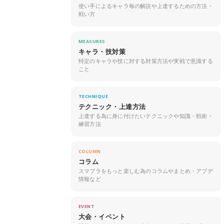
使い手によるキャラ毎の解説や上達するための方法・
戦い方
MEASURES
キャラ・技対策
特定のキャラや技に対する対策方法や実戦で意識する
こと
TECHNIQUE
テクニック・上達方法
上達する為に身に付けたいテクニックや知識・戦術・
練習方法
COLUMN
コラム
スマブラをもっと楽しむ為のコラムやまとめ・アプデ
情報など
EVENT
大会・イベント