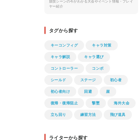
競技シーンの今がわかる大会やイベント情報・プレイ
ヤー紹介
タグから探す
キーコンフィグ
キャラ対策
キャラ解説
キャラ選び
コントローラー
コンボ
シールド
ステージ
初心者
初心者向け
回避
崖
復帰・復帰阻止
撃墜
海外大会
立ち回り
練習方法
飛び道具
ライターから探す