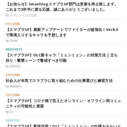
【お知らせ】SmashlogスマブラSP部門は更新を停止致します。
これまで2年半に渡る応援、誠にありがとうございました。
by スマッシュログ公式
COLUMN
【スマブラSP】最新アップデートでファイターが超強化！Ver8.0
で環境入りするキャラを予想します
by Raito
MEASURES
【スマブラSP】DLC新キャラ「ミェンミェン」の対策方法 | 立ち
回り・撃墜シーンで警戒すべき行動
by Kishiru
COLUMN
社会人が本気でスマブラに取り組むための仕事選びと練習方法
by Masashi
COLUMN
【スマブラSP】コロナ禍で見えたオンライン・オフライン両コミュ
ニティの可能性と展望
by EL
FIGHTER
【スマブラSP】配信目前！DLC「ミェンミェン」の仕様おさらいと