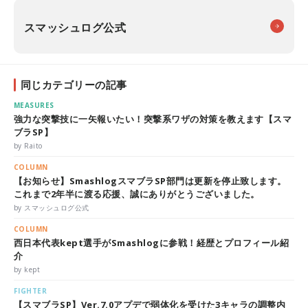
スマッシュログ公式
同じカテゴリーの記事
MEASURES
強力な突撃技に一矢報いたい！突撃系ワザの対策を教えます【スマ
ブラSP】
by Raito
COLUMN
【お知らせ】SmashlogスマブラSP部門は更新を停止致します。
これまで2年半に渡る応援、誠にありがとうございました。
by スマッシュログ公式
COLUMN
西日本代表kept選手がSmashlogに参戦！経歴とプロフィール紹
介
by kept
FIGHTER
【スマブラSP】Ver.7.0アプデで弱体化を受けた3キャラの調整内