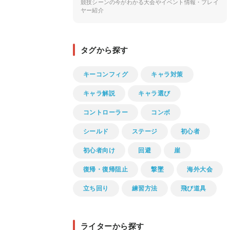
競技シーンの今がわかる大会やイベント情報・プレイ
ヤー紹介
タグから探す
キーコンフィグ
キャラ対策
キャラ解説
キャラ選び
コントローラー
コンボ
シールド
ステージ
初心者
初心者向け
回避
崖
復帰・復帰阻止
撃墜
海外大会
立ち回り
練習方法
飛び道具
ライターから探す