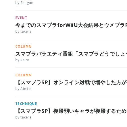
by Shogun
EVENT
今までのスマブラforWiiU大会結果とウメブラF
by takera
COLUMN
スマブラバラエティ番組「スマブラどうでしょ
by Raito
COLUMN
【スマブラSP】オンライン対戦で増やした方
by Atelier
TECHNIQUE
【スマブラSP】復帰弱いキャラが復帰するた
by takera