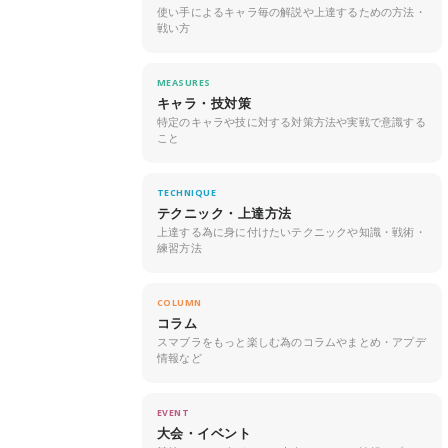
使い手によるキャラ毎の解説や上達するための方法・
戦い方
MEASURES
キャラ・技対策
特定のキャラや技に対する対策方法や実戦で意識する
こと
TECHNIQUE
テクニック・上達方法
上達する為に身に付けたいテクニックや知識・戦術・
練習方法
COLUMN
コラム
スマブラをもっと楽しむ為のコラムやまとめ・アプデ
情報など
EVENT
大会・イベント