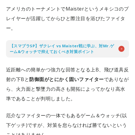
アメリカのトーナメントでMaisterというメキシコのプ
レイヤーが活躍してからひと際注目を浴びたファイタ
ー。
【スマブラSP】ザクレイ vs Maister戦に学ぶ、対Mr.ゲ
ーム&ウォッチで抑えておくべき対策ポイント
近距離への簡単かつ強力な回答となる上B、飛び道具反
射の下Bと
防御面がとにかく固いファイター
でありなが
ら、火力面と撃墜力の高さも開拓によってかなり高水
準であることが判明しました。
厄介なファイターの一体でもあるゲーム＆ウォッチ(以
下ゲッチ)ですが、対策を怠らなければ勝てないという
ことはありません。