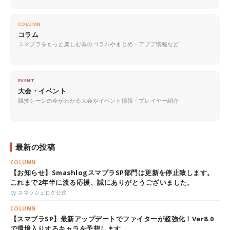
COLUMN
コラム
スマブラをもっと楽しむ為のコラムやまとめ・アプデ情報など
EVENT
大会・イベント
競技シーンの今がわかる大会やイベント情報・プレイヤー紹介
最新の投稿
COLUMN
【お知らせ】SmashlogスマブラSP部門は更新を停止致します。
これまで2年半に渡る応援、誠にありがとうございました。
by スマッシュログ公式
COLUMN
【スマブラSP】最新アップデートでファイターが超強化！Ver8.0
で環境入りするキャラを予想します