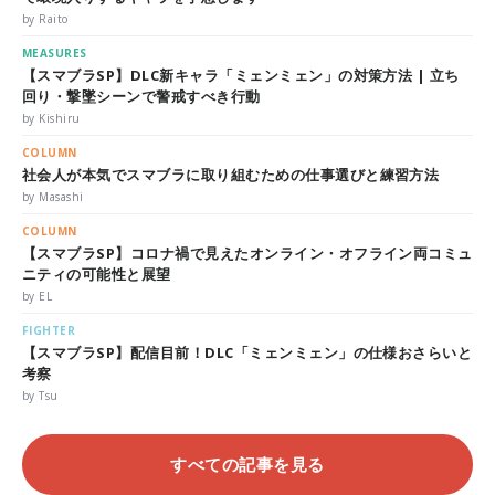
by Raito
MEASURES
【スマブラSP】DLC新キャラ「ミェンミェン」の対策方法 | 立ち
回り・撃墜シーンで警戒すべき行動
by Kishiru
COLUMN
社会人が本気でスマブラに取り組むための仕事選びと練習方法
by Masashi
COLUMN
【スマブラSP】コロナ禍で見えたオンライン・オフライン両コミュ
ニティの可能性と展望
by EL
FIGHTER
【スマブラSP】配信目前！DLC「ミェンミェン」の仕様おさらいと
考察
by Tsu
すべての記事を見る