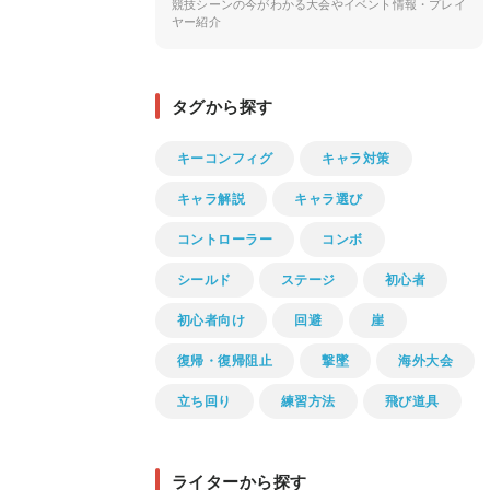
競技シーンの今がわかる大会やイベント情報・プレイ
ヤー紹介
タグから探す
キーコンフィグ
キャラ対策
キャラ解説
キャラ選び
コントローラー
コンボ
シールド
ステージ
初心者
初心者向け
回避
崖
復帰・復帰阻止
撃墜
海外大会
立ち回り
練習方法
飛び道具
ライターから探す