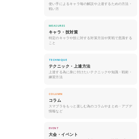
使い手によるキャラ毎の解説や上達するための方法・
戦い方
MEASURES
キャラ・技対策
特定のキャラや技に対する対策方法や実戦で意識する
こと
TECHNIQUE
テクニック・上達方法
上達する為に身に付けたいテクニックや知識・戦術・
練習方法
COLUMN
コラム
スマブラをもっと楽しむ為のコラムやまとめ・アプデ
情報など
EVENT
大会・イベント