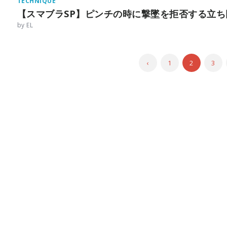
TECHNIQUE
【スマブラSP】ピンチの時に撃墜を拒否する立ち
by EL
‹
1
2
3