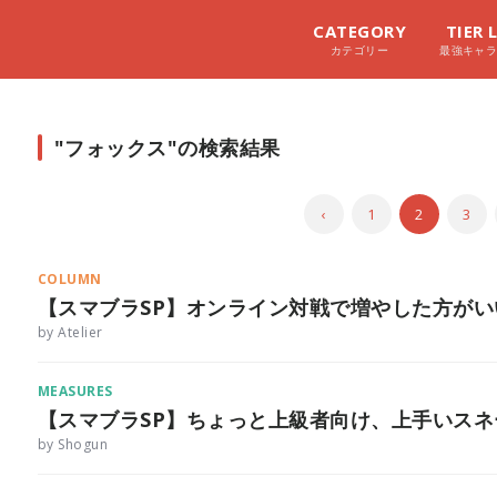
CATEGORY
TIER 
カテゴリー
最強キャ
"フォックス"の検索結果
‹
1
2
3
COLUMN
【スマブラSP】オンライン対戦で増やした方が
by Atelier
MEASURES
【スマブラSP】ちょっと上級者向け、上手いス
by Shogun